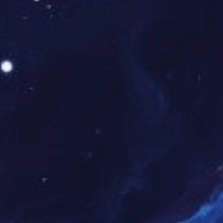
央企楷模——徐博海