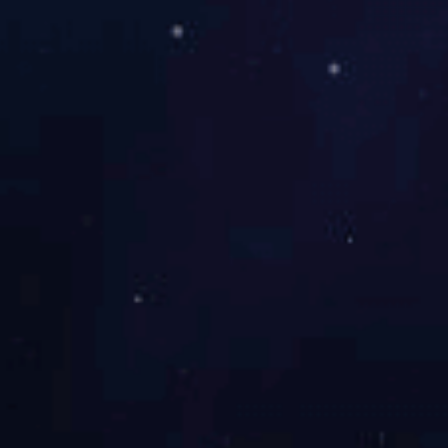
徐博海一线生产忙,保