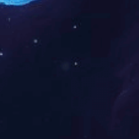
搭建成长平台 助力青工
徐博海积极开展安全