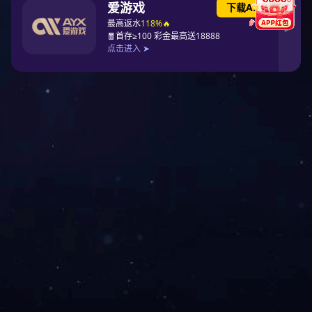
新宝gg
政府网站
国家新宝gg集团网站群
关于新宝gg
新闻资讯
信息公开
在
集团概况
集团要闻
组织机构
集团领导
综合新闻
责任报告
董事会
党的建设
工商综合信息
组织机构
科技创新
人事信息
新宝gg
社会责任
主要财务情况
业务体系
一线风采
公示公告
国资动态
安全环保情况
媒体聚焦
联系新宝gg
热点专题