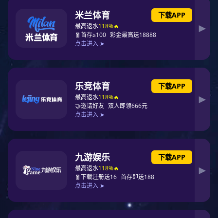
新宝gg
>
信息公开
>联系新宝gg
联系新宝g
信息公开
组织机构
工商综合信息
人事信息
主要财务情况