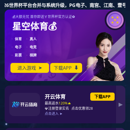
新宝gg
新宝gg
新宝gg
关于新宝gg
新闻资讯