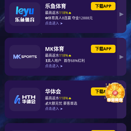
安全环保情况
公示公告
联系新宝gg
责任报告