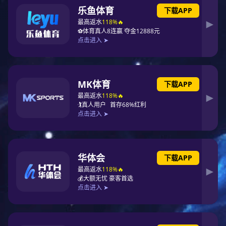
新宝gg
业务体系