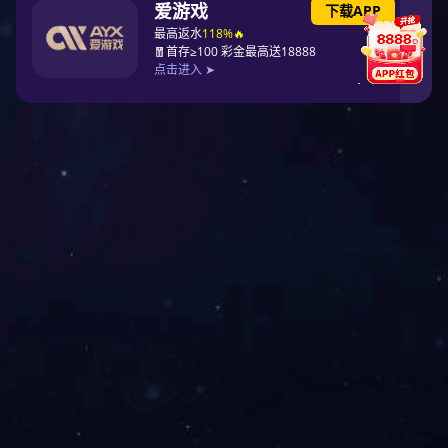
新宝gg
政府网站
国家新宝gg集团网站群
关于新宝gg
新闻资讯
信息公开
在
集团概况
集团要闻
组织机构
集团领导
综合新闻
责任报告
董事会
党的建设
工商综合信息
组织机构
科技创新
人事信息
新宝gg
社会责任
主要财务情况
业务体系
一线风采
公示公告
国资动态
安全环保情况
媒体聚焦
联系新宝gg
热点专题