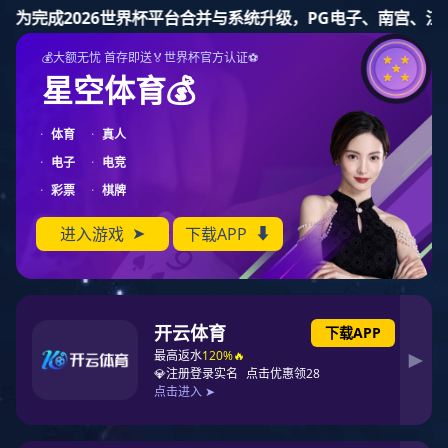
新宝gg
新宝gg
新宝gg
关于新宝gg
新闻资讯