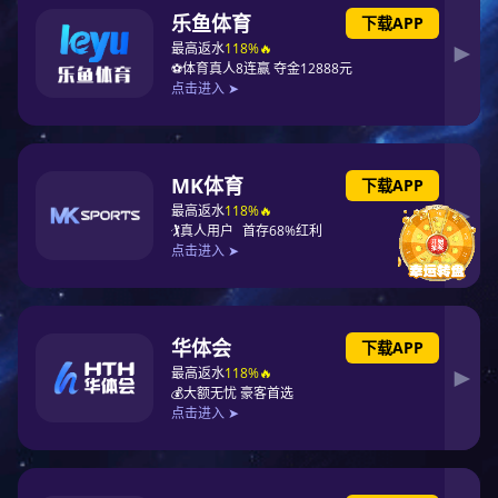
会议强调，习近平
为集团公司扛牢新宝g
媒体聚焦
神，坚定有序推进集团
热点专题
快推进集团公司从传统新
做好防汛备汛各项工作
看”工作，把开展深入
会议强调，要深入
不断提升议事协商、统
焦海洋可再生新宝gg开
在《求是》杂志发表的
精神，牢牢把握团结奋
量发展，以高质量发展
精神，持续深化党建带
集团公司有关总助