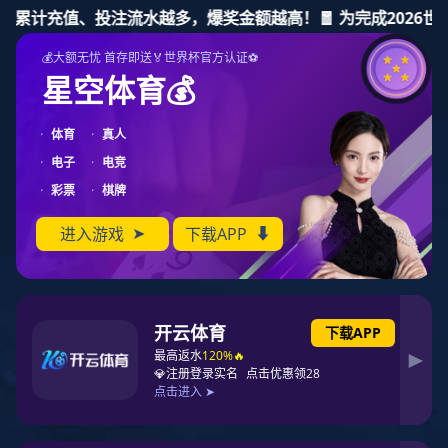
新宝gg
新宝gg
新宝gg
关于新宝gg
新闻资讯