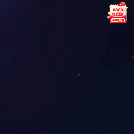
该项目部持续优化项
干、抢着学”的新气象，